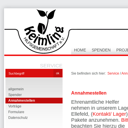
HOME
SPENDEN
PROJ
SERVICE
Sie befinden sich hier:
Service
/
Ann
allgemein
Annahmestellen
Spender
Annahmestellen
Ehrenamtliche Helfer
Vorträge
nehmen in unserem Lage
Formulare
Ellefeld, (
Kontakt/ Lager
Datenschutz
Pakete anzunehmen.
Bit
beachten Sie hierzu die